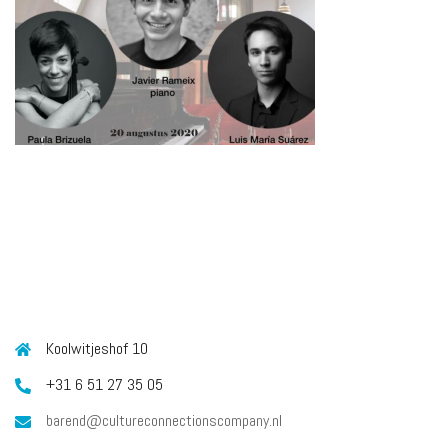
CONTACT
Koolwitjeshof 10
+31 6 51 27 35 05
barend@cultureconnectionscompany.nl