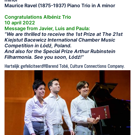
Maurice Ravel
(1875-1937) Piano Trio in A minor
Congratulations Albéniz Trio
10 april 2022
Message from Javier, Luis and Paula:
“
We are thrilled to receive the 1st Prize at The 21st
Kiejstut Bacewicz International Chamber Music
Competition in
Ł
ód
ź
, Poland.
And also for the Special Prize Arthur Rubinstein
Filharmonia. See you soon,
Ł
ód
ź
!”
Hartelijk gefeliciteerd!!!Barend Tobé, Culture Connections Company.