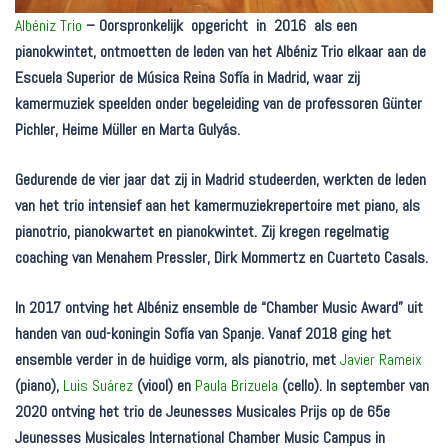
Albéniz Trio
– Oorspronkelijk opgericht in 2016 als een
pianokwintet, ontmoetten de leden van het Albéniz Trio elkaar aan de
Escuela Superior de Música Reina Sofía in Madrid, waar zij
kamermuziek
speelden onder begeleiding van de professoren Günter
Pichler, Heime
Müller en Marta Gulyás.
Gedurende de vier jaar dat zij in Madrid studeerden, werkten de leden
van het trio intensief aan het kamermuziekrepertoire met piano, als
pianotrio, pianokwartet en pianokwintet. Zij kregen regelmatig
coaching van Menahem Pressler, Dirk Mommertz en Cuarteto Casals.
In 2017 ontving het Albéniz ensemble de “Chamber Music Award” uit
handen van oud-koningin Sofía van Spanje. Vanaf 2018 ging het
ensemble verder in de huidige vorm, als pianotrio, met
Javier
Rameix
(piano),
Luis Suárez
(viool)
en
Paula Brizuela
(cello).
In september van
2020 ontving het trio de Jeunesses Musicales Prijs op de 65e
Jeunesses Musicales International Chamber Music Campus in