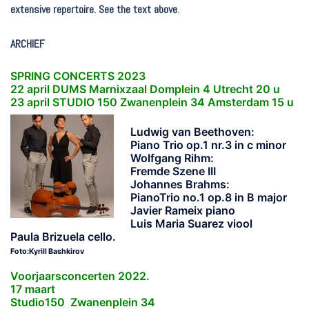
extensive repertoire. See the text above
.
ARCHIEF
SPRING CONCERTS 2023
22 april DUMS Marnixzaal Domplein 4 Utrecht 20 u
23 april STUDIO 150 Zwanenplein 34 Amsterdam 15 u
Ludwig van Beethoven:
Piano Trio op.1 nr.3 in c minor
Wolfgang Rihm:
Fremde Szene III
Johannes Brahms:
PianoTrio no.1 op.8 in B major
Javier Rameix piano
Luis Maria Suarez viool
Paula Brizuela cello.
Foto:Kyrill Bashkirov
Voorjaarsconcerten 2022.
17 maart
Studio150 Zwanenplein 34