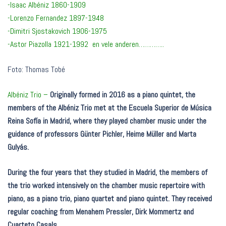
-Isaac Albéniz 1860-1909
-Lorenzo Fernandez 1897-1948
-Dimitri Sjostakovich 1906-1975
-Astor Piazolla 1921-1992 en vele anderen…………..
Foto: Thomas Tobé
Albéniz Trio –
Originally formed in 2016 as a piano quintet, the
members of the Albéniz Trio met at the Escuela Superior de Música
Reina Sofía in Madrid, where they played chamber music under the
guidance of professors Günter Pichler, Heime Müller and Marta
Gulyás.
During the four years that they studied in Madrid, the members of
the trio worked intensively on the chamber music repertoire with
piano, as a piano trio, piano quartet and piano quintet. They received
regular coaching from Menahem Pressler, Dirk Mommertz and
Cuarteto Casals.