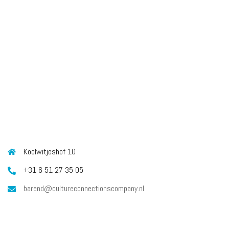
CONTACT
Koolwitjeshof 10
+31 6 51 27 35 05
barend@cultureconnectionscompany.nl
MISSIE