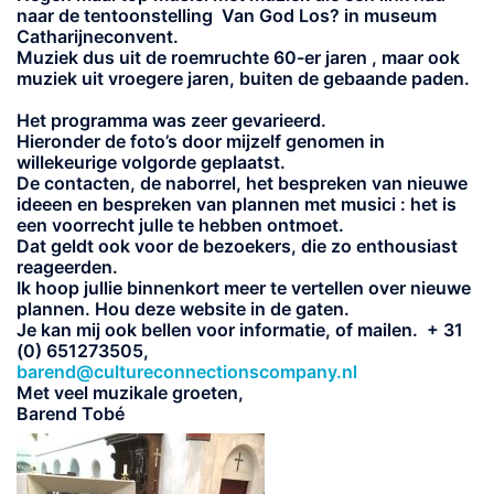
naar de tentoonstelling Van God Los? in museum
Catharijneconvent.
Muziek dus uit de roemruchte 60-er jaren , maar ook
muziek uit vroegere jaren, buiten de gebaande paden.
Het programma was zeer gevarieerd.
Hieronder de foto’s door mijzelf genomen in
willekeurige volgorde geplaatst.
De contacten, de naborrel, het bespreken van nieuwe
ideeen en bespreken van plannen met musici : het is
een voorrecht julle te hebben ontmoet.
Dat geldt ook voor de bezoekers, die zo enthousiast
reageerden.
Ik hoop jullie binnenkort meer te vertellen over nieuwe
plannen. Hou deze website in de gaten.
Je kan mij ook bellen voor informatie, of mailen. + 31
(0) 651273505,
barend@cultureconnectionscompany.nl
Met veel muzikale groeten,
Barend Tobé