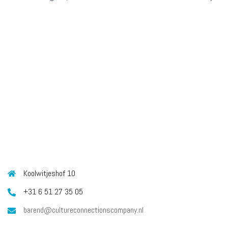
CONTACT
Koolwitjeshof 10
+31 6 51 27 35 05
barend@cultureconnectionscompany.nl