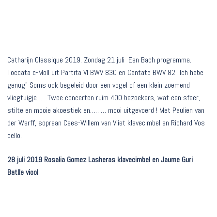
Catharijn Classique 2019. Zondag 21 juli Een Bach programma.
Toccata e-Moll uit Partita VI BWV 830 en Cantate BWV 82 “Ich habe
genug” Soms ook begeleid door een vogel of een klein zoemend
vliegtuigje……Twee concerten ruim 400 bezoekers, wat een sfeer,
stilte en mooie akoestiek en……… mooi uitgevoerd ! Met Paulien van
der Werff, sopraan Cees-Willem van Vliet klavecimbel en Richard Vos
cello.
28 juli 2019 Rosalia Gomez Lasheras klavecimbel en Jaume Guri
Batlle viool