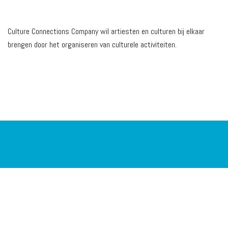
MISSIE
Culture Connections Company wil artiesten en culturen bij elkaar
brengen door het organiseren van culturele activiteiten.
© 2026 Culture Connections Company. Trots aangedreven door
Sydney