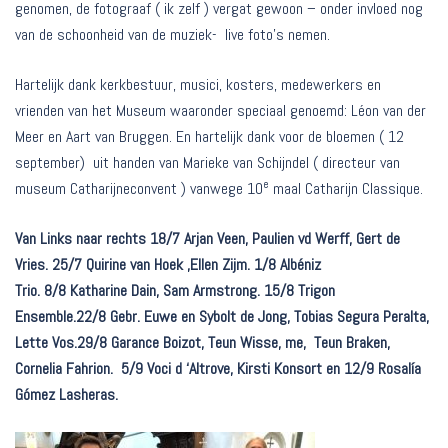
genomen, de fotograaf ( ik zelf ) vergat gewoon – onder invloed nog
van de schoonheid van de muziek- live foto’s nemen.
Hartelijk dank kerkbestuur, musici, kosters, medewerkers en
vrienden van het Museum waaronder speciaal genoemd: Léon van der
Meer en Aart van Bruggen. En hartelijk dank voor de bloemen ( 12
september) uit handen van Marieke van Schijndel ( directeur van
e
museum Catharijneconvent ) vanwege 10
maal Catharijn Classique.
Van Links naar rechts 18/7 Arjan Veen, Paulien vd Werff, Gert de
Vries. 25/7 Quirine van Hoek ,Ellen Zijm. 1/8 Albéniz
Trio. 8/8 Katharine Dain, Sam Armstrong. 15/8 Trigon
Ensemble.22/8 Gebr. Euwe en Sybolt de Jong, Tobias Segura Peralta,
Lette Vos.29/8 Garance Boizot, Teun Wisse, me, Teun Braken,
Cornelia Fahrion. 5/9 Voci d ‘Altrove, Kirsti Konsort en 12/9 Rosalía
Gómez Lasheras.