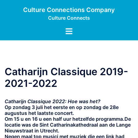
Ga
Culture Connections Company
naar
Culture Connects
de
inhoud
Toggle
menu
Catharijn Classique 2019-
2021-2022
Catharijn Classique 2022: Hoe was het?
Op zondag 3 juli het eerste en op zondag de 28e
augustus het laatste concert.
Om 15 u en 16 u een half uur hetzelfde programma.De
locatie was de Sint Catharinakathedraal aan de Lange
Nieuwstraat in Utrecht.
Negen maal top musici met muziek die een link had