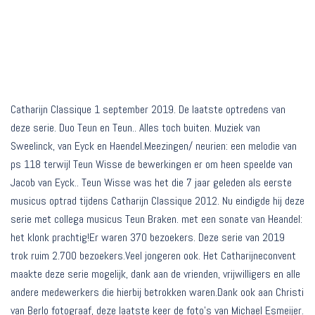
Catharijn Classique 1 september 2019. De laatste optredens van
deze serie. Duo Teun en Teun.. Alles toch buiten. Muziek van
Sweelinck, van Eyck en Haendel.Meezingen/ neurien: een melodie van
ps 118 terwijl Teun Wisse de bewerkingen er om heen speelde van
Jacob van Eyck.. Teun Wisse was het die 7 jaar geleden als eerste
musicus optrad tijdens Catharijn Classique 2012. Nu eindigde hij deze
serie met collega musicus Teun Braken. met een sonate van Heandel:
het klonk prachtig!Er waren 370 bezoekers. Deze serie van 2019
trok ruim 2.700 bezoekers.Veel jongeren ook. Het Catharijneconvent
maakte deze serie mogelijk, dank aan de vrienden, vrijwilligers en alle
andere medewerkers die hierbij betrokken waren.Dank ook aan Christi
van Berlo fotograaf, deze laatste keer de foto’s van Michael Esmeijer.