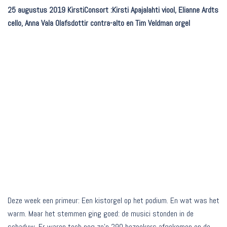
25 augustus 2019 KirstiConsort :Kirsti Apajalahti viool, Elianne Ardts
cello, Anna Vala Olafsdottir contra-alto en Tim Veldman orgel
Deze week een primeur: Een kistorgel op het podium. En wat was het
warm. Maar het stemmen ging goed: de musici stonden in de
schaduw. Er waren toch nog zo’n 290 bezoekers afgekomen op de