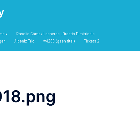
y
meix
Rosalia Gómez Lasheras , Orestis Dimitriadis
agen
Albéniz Trio
#4269 (geen titel)
Tickets 2
018.png